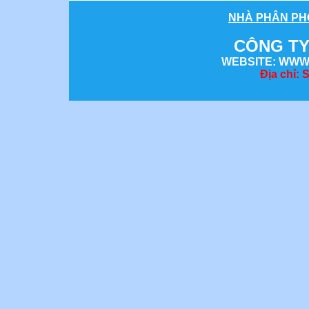
NHÀ
PHÂN PH
CÔNG TY
WEBSITE: WWW
Địa chỉ: 