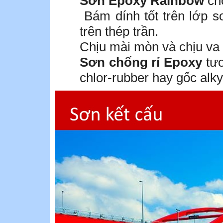
Sơn Epoxy Rainbow
ch
Bám dính tốt trên lớp sơ
trên thép trần.
Chịu mài mòn và chịu va
Sơn chống rỉ Epoxy
tươ
chlor-rubber hay gốc alk